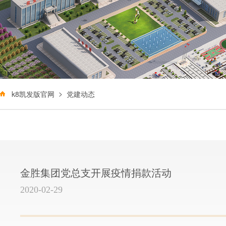
k8凯发版官网
党建动态
金胜集团党总支开展疫情捐款活动
2020-02-29