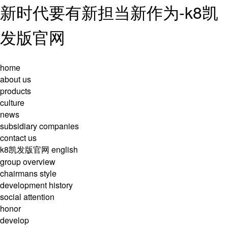
新时代要有新担当新作为-k8凯
发版官网
home
about us
products
culture
news
subsidiary companies
contact us
k8凯发版官网
english
group overview
chairmans style
development history
social attention
honor
develop