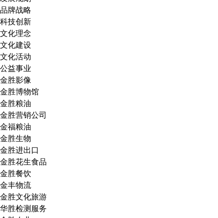
品牌战略
科技创新
文化理念
文化建设
文化活动
公益事业
金胜影像
金胜博物馆
金胜粮油
金胜营销公司
金福粮油
金胜生物
金胜进出口
金胜花生食品
金胜餐饮
金丰物流
金胜文化旅游
华胜检测服务