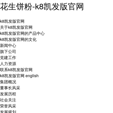
花生饼粉-k8凯发版官网
k8凯发版官网
关于k8凯发版官网
k8凯发版官网的产品中心
k8凯发版官网的文化
新闻中心
旗下公司
党建工作
人力资源
联系k8凯发版官网
k8凯发版官网
english
集团概况
董事长风采
发展历程
社会关注
荣誉风采
发展规划