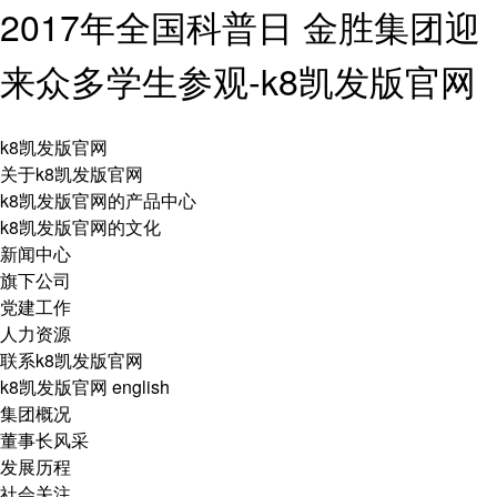
2017年全国科普日 金胜集团迎
来众多学生参观-k8凯发版官网
k8凯发版官网
关于k8凯发版官网
k8凯发版官网的产品中心
k8凯发版官网的文化
新闻中心
旗下公司
党建工作
人力资源
联系k8凯发版官网
k8凯发版官网
english
集团概况
董事长风采
发展历程
社会关注