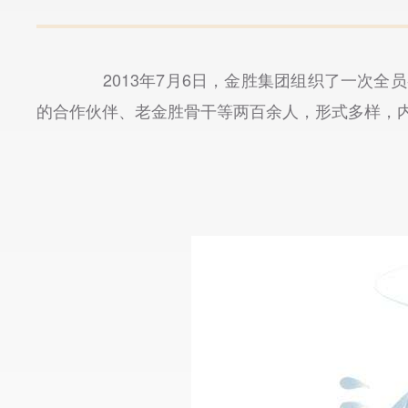
2013年7月6日，金胜集团组织了一次
的合作伙伴、老金胜骨干等两百余人，形式多样，