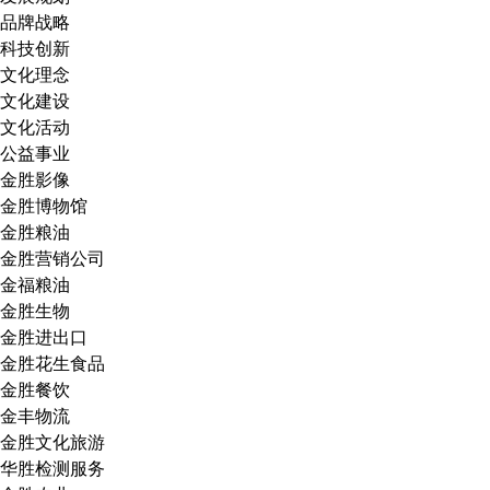
品牌战略
科技创新
文化理念
文化建设
文化活动
公益事业
金胜影像
金胜博物馆
金胜粮油
金胜营销公司
金福粮油
金胜生物
金胜进出口
金胜花生食品
金胜餐饮
金丰物流
金胜文化旅游
华胜检测服务