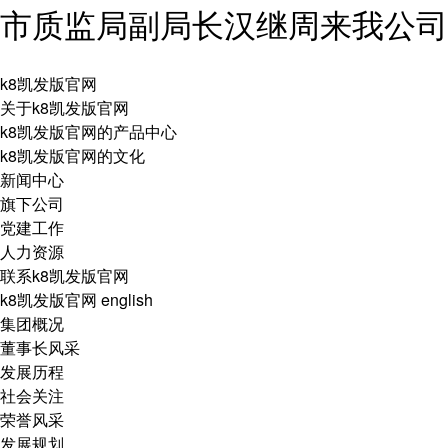
市质监局副局长汉继周来我公司
k8凯发版官网
关于k8凯发版官网
k8凯发版官网的产品中心
k8凯发版官网的文化
新闻中心
旗下公司
党建工作
人力资源
联系k8凯发版官网
k8凯发版官网
english
集团概况
董事长风采
发展历程
社会关注
荣誉风采
发展规划