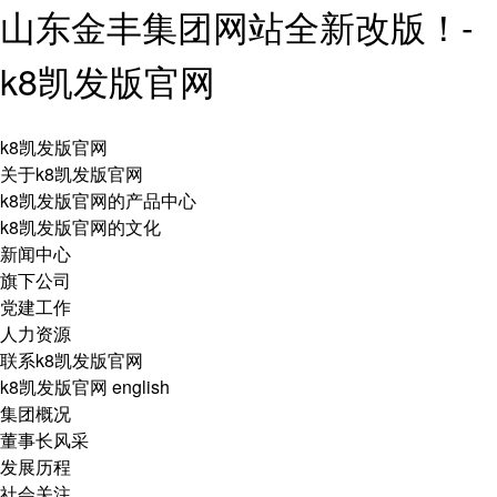
山东金丰集团网站全新改版！-
k8凯发版官网
k8凯发版官网
关于k8凯发版官网
k8凯发版官网的产品中心
k8凯发版官网的文化
新闻中心
旗下公司
党建工作
人力资源
联系k8凯发版官网
k8凯发版官网
english
集团概况
董事长风采
发展历程
社会关注