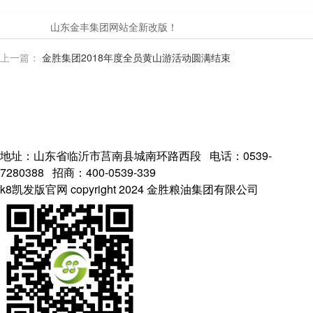
山东金丰集团网站全新改版！
上一篇：
金胜集团2018年度全员黄山游活动圆满结束
地址：山东省临沂市莒南县城南环路西段 电话：0539-
7280388 招商：400-0539-339
k8凯发版官网 copyright 2024 金胜粮油集团有限公司