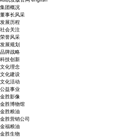
集团概况
董事长风采
发展历程
社会关注
荣誉风采
发展规划
品牌战略
科技创新
文化理念
文化建设
文化活动
公益事业
金胜影像
金胜博物馆
金胜粮油
金胜营销公司
金福粮油
金胜生物