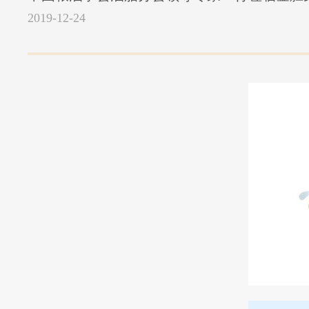
2019-12-24