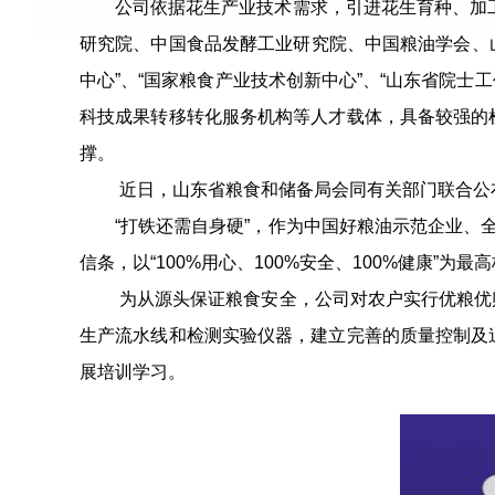
公司依据花生产业技术需求，引进花生育种、加
研究院、中国食品发酵工业研究院、中国粮油学会、
中心”、“国家粮食产业技术创新中心”、“山东省院
科技成果转移转化服务机构等人才载体，具备较强的
撑。
近日，山东省粮食和储备局会同有关部门联合公
“打铁还需自身硬”，作为中国好粮油示范企业、
信条，以“100%用心、100%安全、100%健康”
为从源头保证粮食安全，公司对农户实行优粮优
生产流水线和检测实验仪器，建立完善的质量控制及
展培训学习。