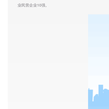
业民营企业10强。