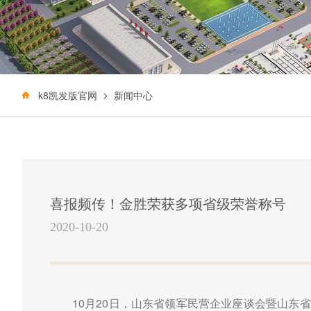
k8凯发版官网
新闻中心
喜报频传！金胜荣获多项省级荣誉称号
2020-10-20
10月20日，山东省领军民营企业座谈会暨山东