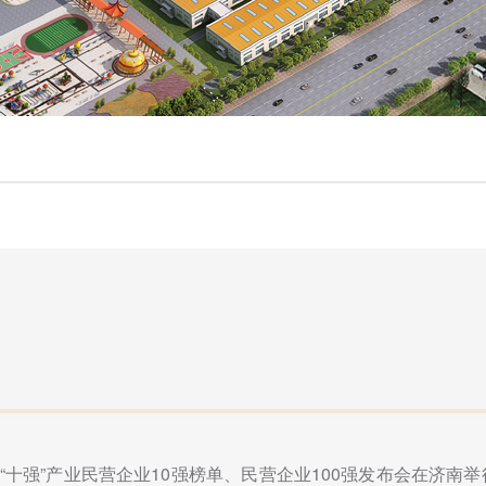
省“十强”产业民营企业10强榜单、民营企业100强发布会在济