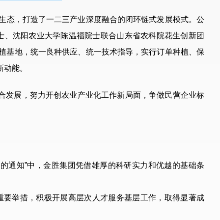
生态，打造了一二三产业深度融合的闭环链式发展模式。公
院士、沈阳农业大学陈温福院士联合山东省农科院花生创新团
植基地，统一良种供应、统一技术指导，实行订单种植、保
新动能。
合发展，努力开创农业产业化工作新局面，争做民营企业标
的通知”中，金胜集团凭借雄厚的科研实力和优越的基础条
重要举措，积极开展高层次人才服务基层工作，取得显著成