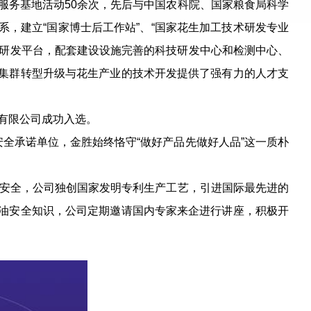
服务基地活动50余次，先后与中国农科院、国家粮食局科学
，建立“国家博士后工作站”、“国家花生加工技术研发专业
以上研发平台，配套建设设施完善的科技研发中心和检测中心、
集群转型升级与花生产业的技术开发提供了强有力的人才支
有限公司成功入选。
全承诺单位，金胜始终恪守“做好产品先做好人品”这一质朴
安全，公司独创国家发明专利生产工艺，引进国际最先进的
油安全知识，公司定期邀请国内专家来企进行讲座，积极开