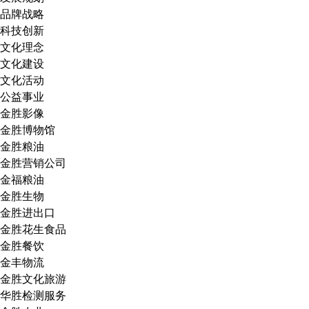
品牌战略
科技创新
文化理念
文化建设
文化活动
公益事业
金胜影像
金胜博物馆
金胜粮油
金胜营销公司
金福粮油
金胜生物
金胜进出口
金胜花生食品
金胜餐饮
金丰物流
金胜文化旅游
华胜检测服务