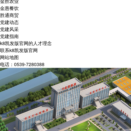
金胜农业
金惠餐饮
胜通商贸
党建动态
党建风采
党建指南
k8凯发版官网的人才理念
联系k8凯发版官网
网站地图
电话：0539-7280388