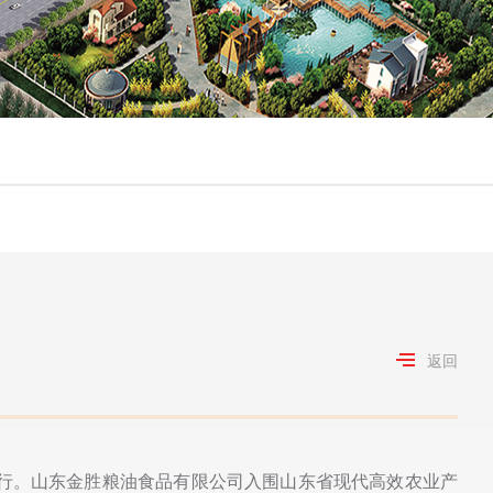
返回
南举行。山东金胜粮油食品有限公司入围山东省现代高效农业产