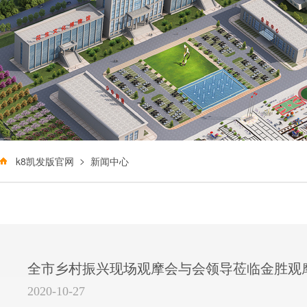
k8凯发版官网
新闻中心
全市乡村振兴现场观摩会与会领导莅临金胜观
2020-10-27