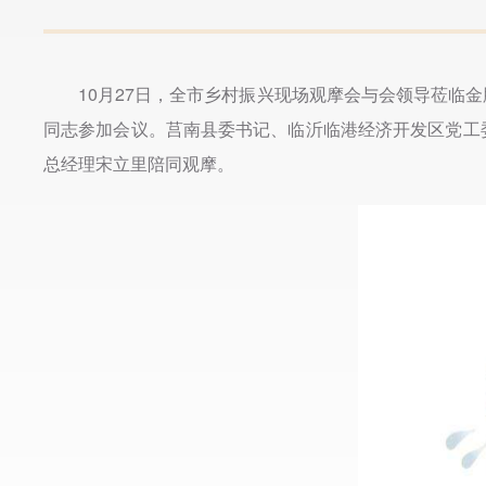
10月27日，全市乡村振兴现场观摩会与会领导莅
同志参加会议。莒南县委书记、临沂临港经济开发区党工
总经理宋立里陪同观摩。