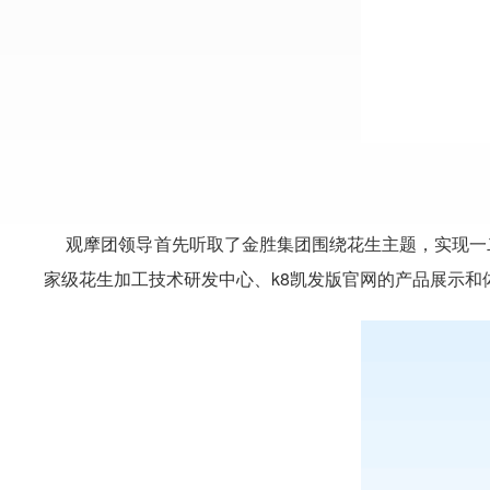
观摩团领导首先听取了金胜集团围绕花生主题，实现一
家级花生加工技术研发中心、k8凯发版官网的产品展示