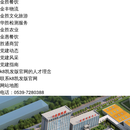
金胜餐饮
金丰物流
金胜文化旅游
华胜检测服务
金胜农业
金惠餐饮
胜通商贸
党建动态
党建风采
党建指南
k8凯发版官网的人才理念
联系k8凯发版官网
网站地图
电话：0539-7280388