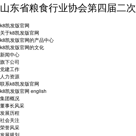
山东省粮食行业协会第四届二次
k8凯发版官网
关于k8凯发版官网
k8凯发版官网的产品中心
k8凯发版官网的文化
新闻中心
旗下公司
党建工作
人力资源
联系k8凯发版官网
k8凯发版官网
english
集团概况
董事长风采
发展历程
社会关注
荣誉风采
发展规划