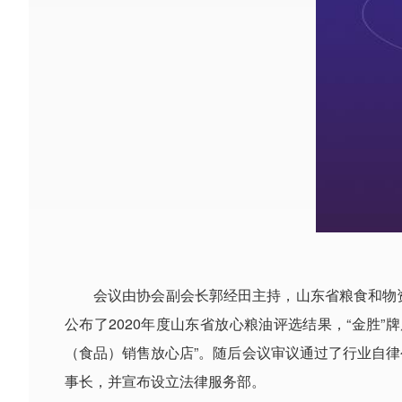
会议由
协会
副
会长
郭经田主持，
山东省粮食和物
公布了
2020年度山东省放心粮油评选结果，“金胜
”
牌
（食品）销售放心店”。
随后会议审议通过了
行业自律
事长
，
并
宣布
设立法律服务部
。