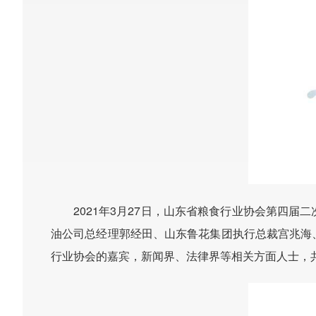
2021年3月27日，山东省粮食行业协会第四届
油公司总经理郭经田、
山东鲁花集团执行总裁宫兆海
行业协会的嘉宾，新闻界、法律界等相关方面人士，共