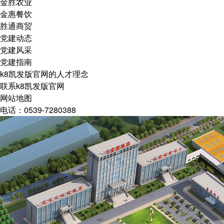
金胜农业
金惠餐饮
胜通商贸
党建动态
党建风采
党建指南
k8凯发版官网的人才理念
联系k8凯发版官网
网站地图
电话：0539-7280388