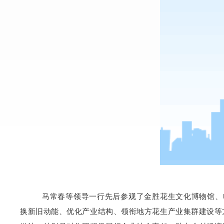
马常春等领导一行先后参观了金胜花生文化博物馆、
换新旧动能、优化产业结构、领衔地方花生产业集群建设等