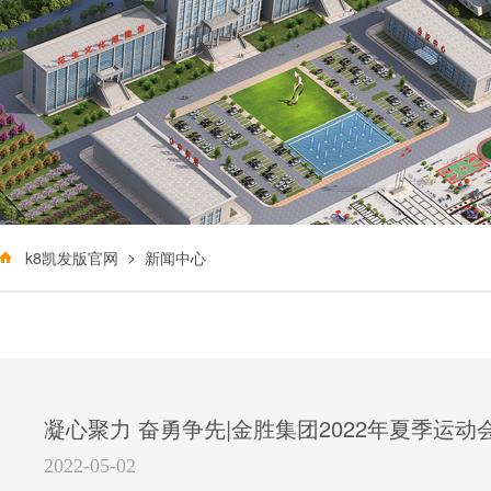
k8凯发版官网
新闻中心
凝心聚力 奋勇争先|金胜集团2022年夏季运动
2022-05-02