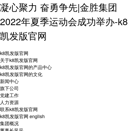
凝心聚力 奋勇争先|金胜集团
2022年夏季运动会成功举办-k8
凯发版官网
k8凯发版官网
关于k8凯发版官网
k8凯发版官网的产品中心
k8凯发版官网的文化
新闻中心
旗下公司
党建工作
人力资源
联系k8凯发版官网
k8凯发版官网
english
集团概况
董事长风采