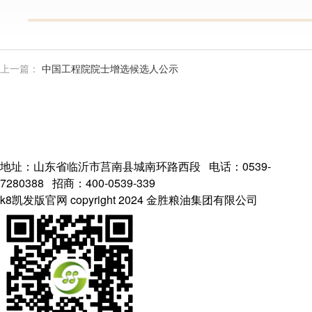
上一篇：
中国工程院院士增选候选人公示
地址：山东省临沂市莒南县城南环路西段 电话：0539-
7280388 招商：400-0539-339
k8凯发版官网 copyright 2024 金胜粮油集团有限公司