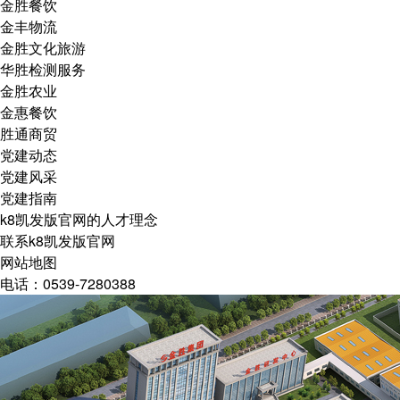
金胜餐饮
金丰物流
金胜文化旅游
华胜检测服务
金胜农业
金惠餐饮
胜通商贸
党建动态
党建风采
党建指南
k8凯发版官网的人才理念
联系k8凯发版官网
网站地图
电话：0539-7280388