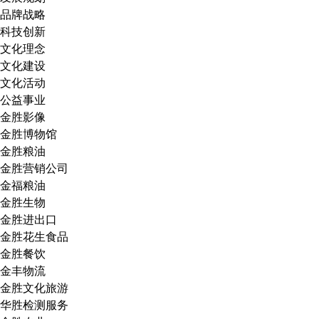
品牌战略
科技创新
文化理念
文化建设
文化活动
公益事业
金胜影像
金胜博物馆
金胜粮油
金胜营销公司
金福粮油
金胜生物
金胜进出口
金胜花生食品
金胜餐饮
金丰物流
金胜文化旅游
华胜检测服务