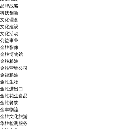
品牌战略
科技创新
文化理念
文化建设
文化活动
公益事业
金胜影像
金胜博物馆
金胜粮油
金胜营销公司
金福粮油
金胜生物
金胜进出口
金胜花生食品
金胜餐饮
金丰物流
金胜文化旅游
华胜检测服务