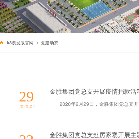
k8凯发版官网
党建动态
金胜集团党总支开展疫情捐款活
29
2020年2月29日，金胜集团党总支开
2020-02
金胜集团党总支赴厉家寨开展主