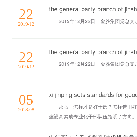
22
2019年12月22日，金胜集团党总
2019-12
22
2019年12月22日，金胜集团党总
2019-12
xi jinping sets standards for go
05
那么，怎样才是好干部？怎样选用好
2018-08
建设高素质专业化干部队伍指明了方向。..