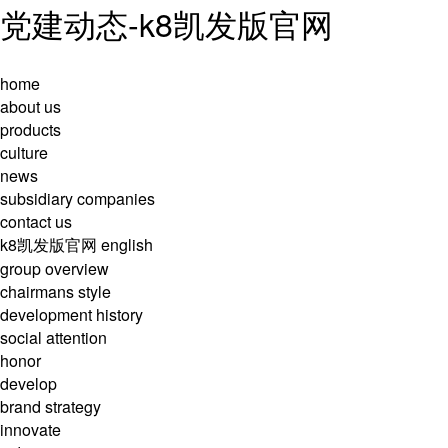
党建动态-k8凯发版官网
home
about us
products
culture
news
subsidiary companies
contact us
k8凯发版官网
english
group overview
chairmans style
development history
social attention
honor
develop
brand strategy
innovate