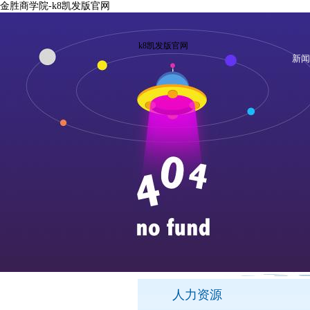
金胜商学院-k8凯发版官网
k8凯发版官网
新闻
人力资源