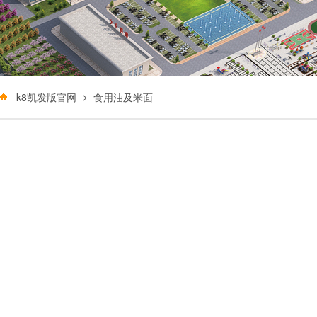
k8凯发版官网
食用油及米面