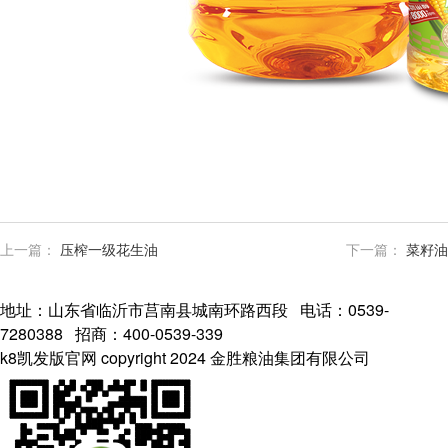
上一篇：
压榨一级花生油
下一篇：
菜籽油
地址：山东省临沂市莒南县城南环路西段 电话：0539-
7280388 招商：400-0539-339
k8凯发版官网 copyright 2024 金胜粮油集团有限公司