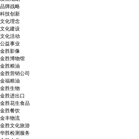
品牌战略
科技创新
文化理念
文化建设
文化活动
公益事业
金胜影像
金胜博物馆
金胜粮油
金胜营销公司
金福粮油
金胜生物
金胜进出口
金胜花生食品
金胜餐饮
金丰物流
金胜文化旅游
华胜检测服务