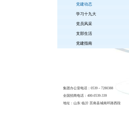
党建动态
学习十九大
党员风采
支部生活
党建指南
集团办公室电话：0539－7280388
全国招商电话：400-0539-339
地址：山东·临沂·莒南县城南环路西段