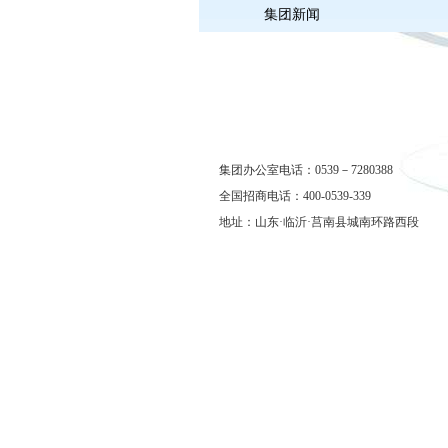
集团新闻
集团办公室电话：0539－7280388
全国招商电话：400-0539-339
地址：山东·临沂·莒南县城南环路西段