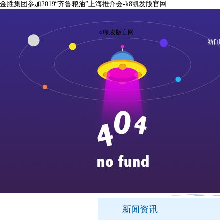
金胜集团参加2019“齐鲁粮油”上海推介会-k8凯发版官网
k8凯发版官网
新闻
新闻资讯