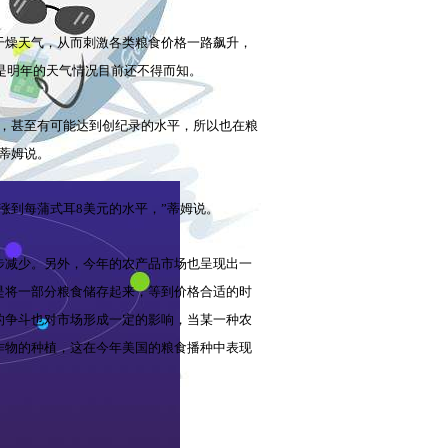
燥天气，从而刺激各类粮食价格一路飙升，
但是明年的天气情况目前还不得而知。
，甚至有可能达到创纪录的水平，所以也在粮
蒂姆说。
到每蒲式耳8美元的水平，”蒂姆说。
减少。另外，今年的农产品市场也呈现出一
是将一部分粮食储存起来，等到价格合适的时
的争斗也对市场形成一定的影响，当某一种农
作物的种植，这在今年美国的粮食播种中表现