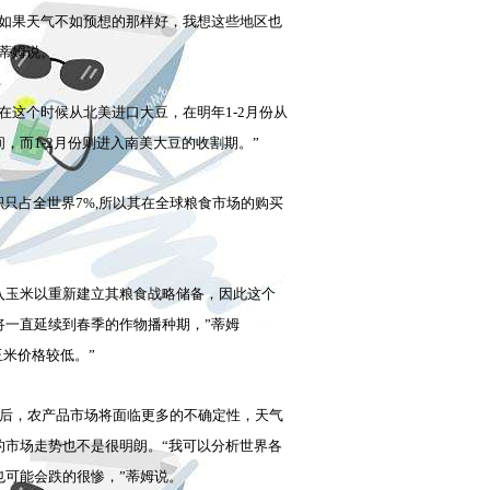
如果天气不如预想的那样好，我想这些地区也
蒂姆说。
这个时候从北美进口大豆，在明年1-2月份从
，而1-2月份则进入南美大豆的收割期。”
只占全世界7%,所以其在全球粮食市场的购买
入玉米以重新建立其粮食战略储备，因此这个
将一直延续到春季的作物播种期，”蒂姆
玉米价格较低。”
后，农产品市场将面临更多的不确定性，天气
的市场走势也不是很明朗。“我可以分析世界各
也可能会跌的很惨，”蒂姆说。