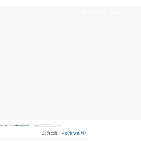
k8凯发版官网
|
english
您的位置：
k8凯发版官网
>