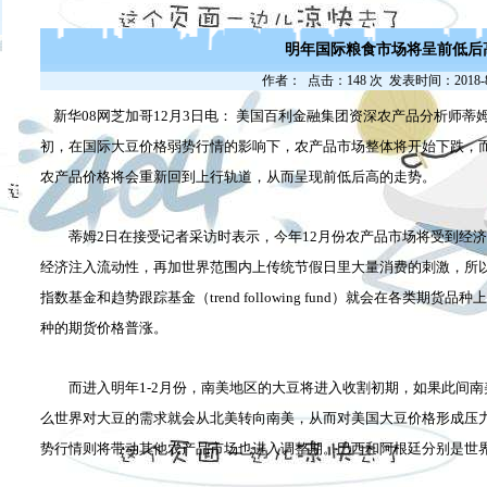
明年国际粮食市场将呈前低后
作者： 点击：148 次 发表时间：2018-8-10
新华08网芝加哥12月3日电： 美国百利金融集团资深农产品分析师蒂姆 汉纳
初，在国际大豆价格弱势行情的影响下，农产品市场整体将开始下跌，
农产品价格将会重新回到上行轨道，从而呈现前低后高的走势。
蒂姆2日在接受记者采访时表示，今年12月份农产品市场将受到经济
经济注入流动性，再加世界范围内上传统节假日里大量消费的刺激，所以
指数基金和趋势跟踪基金（trend following fund）就会在各类期货品种上
种的期货价格普涨。
而进入明年1-2月份，南美地区的大豆将进入收割初期，如果此间南
么世界对大豆的需求就会从北美转向南美，从而对美国大豆价格形成压
势行情则将带动其他农产品市场也进入调整期。巴西和阿根廷分别是世