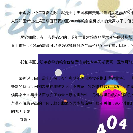
蒂姆说，今年春夏之际，就是由于美国和南美地区遭遇异常高温和干
大豆和玉米也在第三季度双双冲至2008年粮食危机以来的最高水平，
“尽管如此，有一点是确定的，明年世界对粮食的需求还将继续增加
食上市后，强劲的需求可能成为继续推升农产品价格的一个有力因素，”
“我觉得至少明年春季的粮食价格应该会比今年同期要高，玉米可能涨
蒂姆说，由于需求旺盛，今年和明年美国粮食的期末库存量将进一步
些新的特点，例如农民在丰收之后，不再急于将粮食投放到市场上，而
候再拿出来卖，从而改变了粮食市场的季节性，另外各类作物种植面积
产品的价格更高的时候，就会刺激农民增加该种作物的种植，减少其他
的尤为明显。
来源：