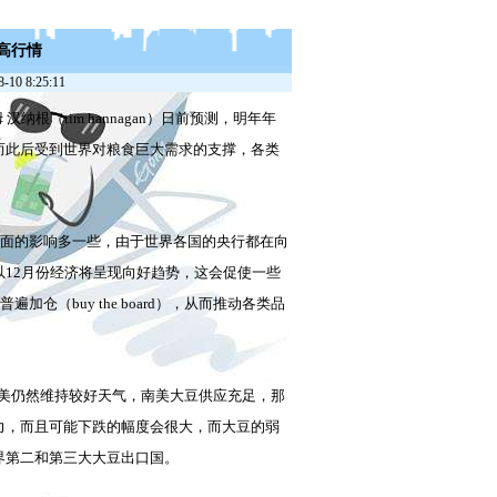
高行情
 8:25:11
根（tim hannagan）日前预测，明年年
而此后受到世界对粮食巨大需求的支撑，各类
面的影响多一些，由于世界各国的央行都在向
12月份经济将呈现向好趋势，这会促使一些
普遍加仓（buy the board），从而推动各类品
美仍然维持较好天气，南美大豆供应充足，那
力，而且可能下跌的幅度会很大，而大豆的弱
界第二和第三大大豆出口国。