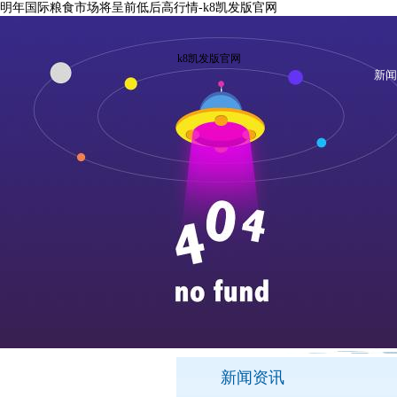
明年国际粮食市场将呈前低后高行情-k8凯发版官网
k8凯发版官网
新闻
新闻资讯