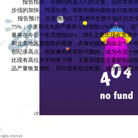
报告指出，谷物仍然是人们的主食，但在世界许
步伐的加快，对蛋白质、脂肪和糖的摄取会日益增
报告预计，在亚洲和拉丁美洲等发展中地区的农业
75%；小麦和大米的产量将分别增加12%和14%，
量将在今后十年里增加20%，增长主要出现在发展
和北美地区畜牧群的重建，肉食价格将高出上个十
创纪录高点，而家禽肉类将取代猪肉，成为今后十
比现有高位水平稍有下降，主要原因是主要奶制品
品产量恢复增长，而印度将超过欧盟，成为世界最
|
hts reserved.