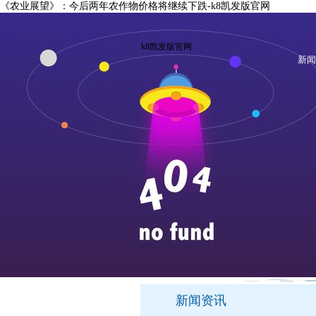
《农业展望》：今后两年农作物价格将继续下跌-k8凯发版官网
k8凯发版官网
新闻
新闻资讯