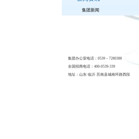
集团新闻
集团办公室电话：0539－7280388
全国招商电话：400-0539-339
地址：山东·临沂·莒南县城南环路西段