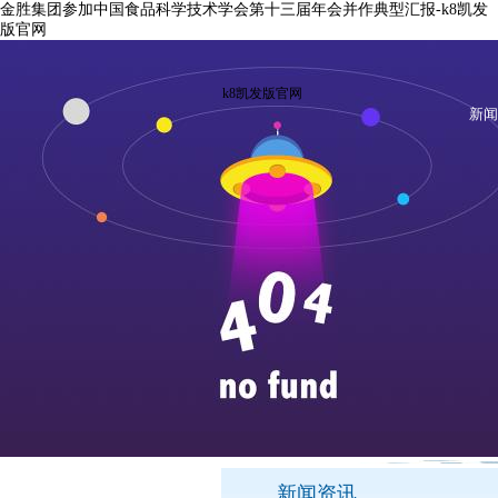
金胜集团参加中国食品科学技术学会第十三届年会并作典型汇报-k8凯发
版官网
k8凯发版官网
新闻
新闻资讯