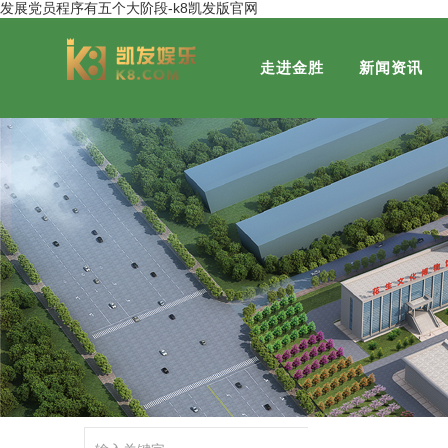
发展党员程序有五个大阶段-k8凯发版官网
走进金胜
新闻资讯
集团概况
金胜粮油
董事长风采
金胜营销分公司
发展历程
社会关注
金福粮油
荣誉