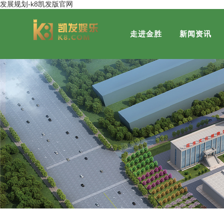
发展规划-k8凯发版官网
走进金胜
新闻资讯
集团概况
金胜粮油
董事长风采
金胜营销分公司
发展历程
社会关注
金福粮油
荣誉