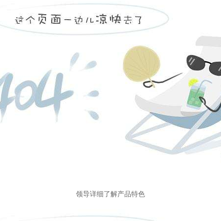
领导详细了解产品特色