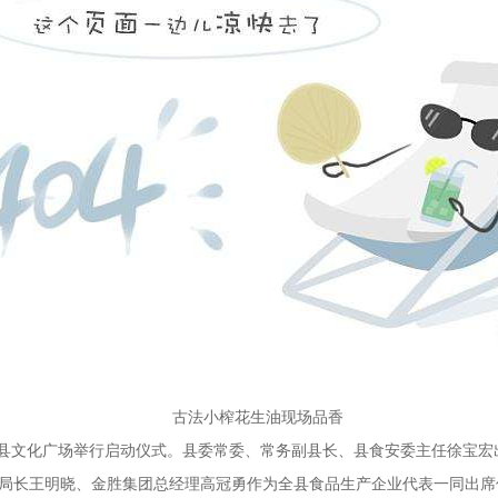
古法小榨花生油现场品香
动在县文化广场举行启动仪式。县委常委、常务副县长、县食安委主任徐宝
局长王明晓、金胜集团总经理高冠勇作为全县食品生产企业代表一同出席