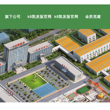
旗下公司
k8凯发版官网
k8凯发版官网
金胜党建
风采
金胜生物
食用油脂类
发展规划
文化理念
金胜进出口
党建动态
品牌战略
文化建设
花生食品类
金胜花生食品
学习强国
联系k8凯发版官网
k8凯发版官网的人才理念
科技创新
文化活动
植提保健类
党建风采
金胜餐饮
公益事业
农副产品类
电子地图
党建指南
金丰物流
金胜影
招聘
的产品中心
的文化