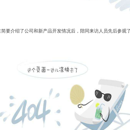
简要介绍了公司和新产品开发情况后，陪同来访人员先后参观