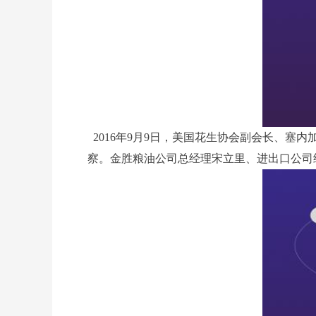
2016年9月9日，美国花生协会副会长、塞
察。金胜粮油公司总经理宋立里、进出口公司