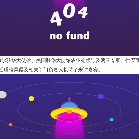
内加尔驻华大使馆、美国驻华大使馆农业处领导及两国
专家、供应
经理穆凤霞及相关部门负责人接待了来访嘉宾。