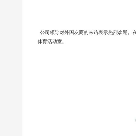
公司领导对外国友商的来访表示热烈欢迎。在
体育活动室。