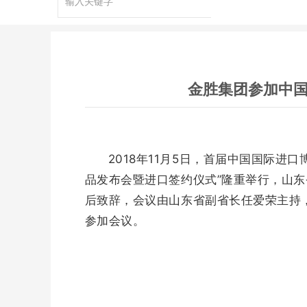
金胜集团参加中国
2018年11月5日，首届中国国际进
品发布会暨进口签约仪式”隆重举行，山
后致辞，会议由山东省副省长任爱荣主持
参加会议。