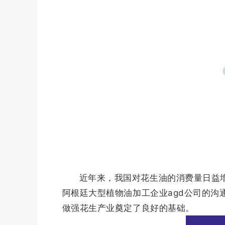
近年来，我国对花生油的消费量日益
阿根廷大型植物油加工企业agd公司的沟
做强花生产业奠定了良好的基础。