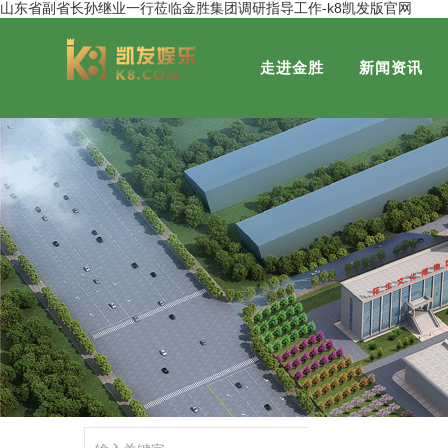
山东省副省长孙继业一行莅临金胜集团调研指导工作-k8凯发版官网
走进金胜
新闻资讯
集团概况
金胜粮油
董事长风采
金胜营销分公司
发展历程
社会关注
金福粮油
荣誉