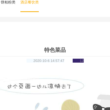
饼粕粉类
酒店餐饮类
特色菜品
2020-10-6 14:57:47
12