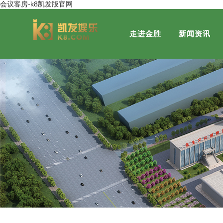
会议客房-k8凯发版官网
走进金胜
新闻资讯
集团概况
金胜粮油
董事长风采
金胜营销分公司
发展历程
社会关注
金福粮油
荣誉