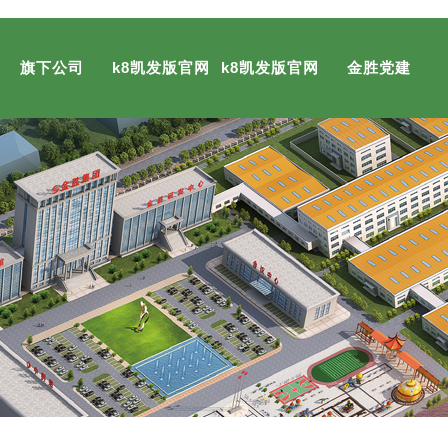
旗下公司
k8凯发版官网
k8凯发版官网
金胜党建
风采
金胜生物
食用油脂类
发展规划
文化理念
金胜进出口
党建动态
品牌战略
文化建设
花生食品类
金胜花生食品
学习强国
联系k8凯发版官网
k8凯发版官网的人才理念
科技创新
文化活动
植提保健类
党建风采
金胜餐饮
公益事业
农副产品类
电子地图
党建指南
金丰物流
金胜影
招聘
的产品中心
的文化