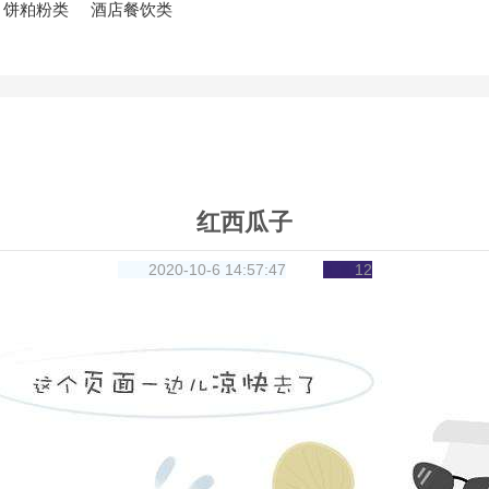
饼粕粉类
酒店餐饮类
红西瓜子
2020-10-6 14:57:47
12