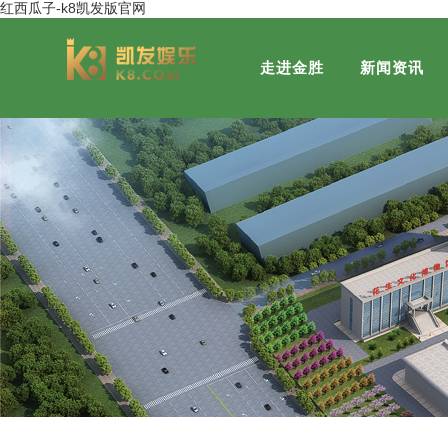
红西瓜子-k8凯发版官网
走进金胜
新闻资讯
集团概况
金胜粮油
董事长风采
金胜营销分公司
发展历程
社会关注
金福粮油
荣誉