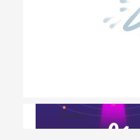
金胜党建展厅