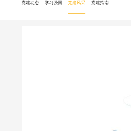
党建动态
学习强国
党建风采
党建指南