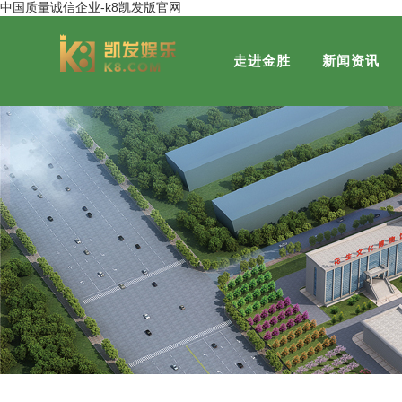
中国质量诚信企业-k8凯发版官网
走进金胜
新闻资讯
集团概况
金胜粮油
董事长风采
金胜营销分公司
发展历程
社会关注
金福粮油
荣誉