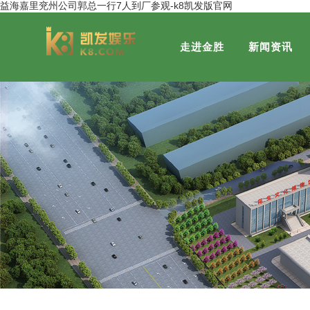
益海嘉里兖州公司郭总一行7人到厂参观-k8凯发版官网
走进金胜
新闻资讯
集团概况
金胜粮油
董事长风采
金胜营销分公司
发展历程
社会关注
金福粮油
荣誉