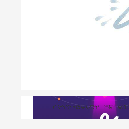
临沂军分区政委郑忠华一行莅临金胜