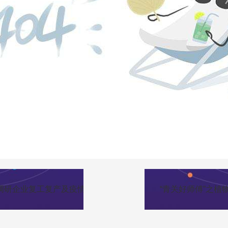
调研企业复工复产及疫情防控工作
“青关好师傅”之