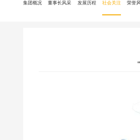
集团概况
董事长风采
发展历程
社会关注
荣誉