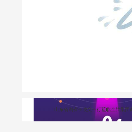
山东省副省长凌文一行莅临金胜集团