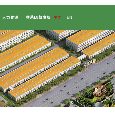
人力资源
联系k8凯发版
中文
EN
像
信息
饼粕粉类
金胜文化旅游
金胜博物馆
员工关怀
酒店餐饮类
华胜检测服务
金胜农业生态园
金惠餐饮
官网