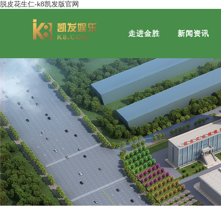
脱皮花生仁-k8凯发版官网
走进金胜
新闻资讯
集团概况
金胜粮油
董事长风采
金胜营销分公司
发展历程
社会关注
金福粮油
荣誉