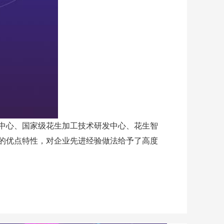
中心、国家级花生加工技术研发中心、花生智
的优点特性，对企业先进经验做法给予了高度