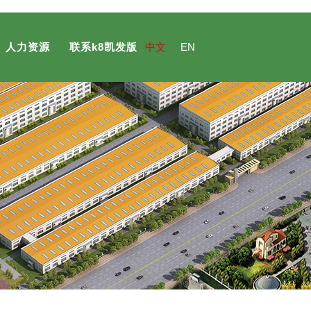
人力资源
联系k8凯发版
中文
EN
像
信息
饼粕粉类
金胜文化旅游
金胜博物馆
员工关怀
酒店餐饮类
华胜检测服务
金胜农业生态园
金惠餐饮
官网