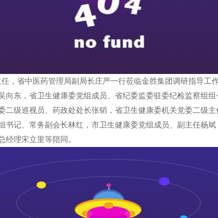
副主任，省中医药管理局副局长庄严一行莅临金胜集团调研指导工
吴向东，省卫生健康委党组成员、省纪委监委驻委纪检监察组组
委二级巡视员、药政处处长张韬，省卫生健康委机关党委二级主
组书记、常务副会长林红，市卫生健康委党组成员、副主任杨斌
总经理宋立里等陪同。