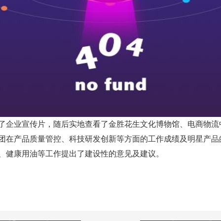
了企业宣传片，随后实地查看了金胜花生文化博物馆、电商物流
团在产品质量管控、科技研发创新等方面的工作成绩及明星产品
、健康用油等工作提出了建设性的意见及建议。