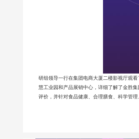
研组领导一行在集团电商大厦二楼影视厅观看
慧工业园和产品展销中心，详细了解了金胜集
评价，并针对食品健康、合理膳食、科学管理