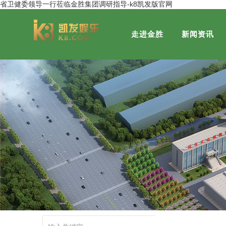
省卫健委领导一行莅临金胜集团调研指导-k8凯发版官网
走进金胜
新闻资讯
集团概况
金胜粮油
董事长风采
金胜营销分公司
发展历程
社会关注
金福粮油
荣誉