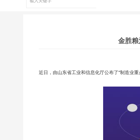
金胜粮
近日，由山东省工业和信息化厅公布了“制造业重