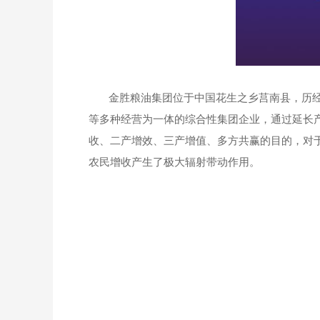
金胜粮油集团位于中国花生之乡莒南县，历经
等多种经营为一体的综合性集团企业，通过延长产
收、二产增效、三产增值、多方共赢的目的
，对
农民增收产生了极大辐射带动作用。