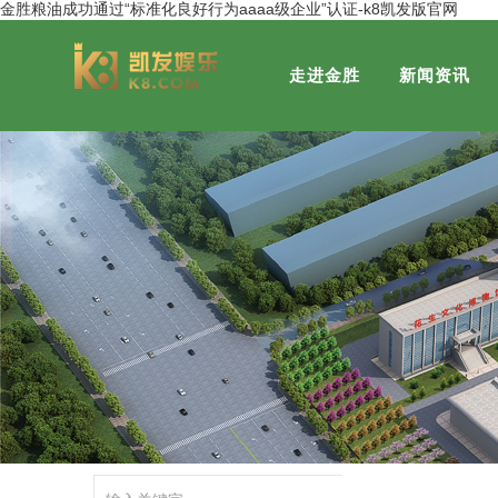
金胜粮油成功通过“标准化良好行为aaaa级企业”认证-k8凯发版官网
走进金胜
新闻资讯
集团概况
金胜粮油
董事长风采
金胜营销分公司
发展历程
社会关注
金福粮油
荣誉