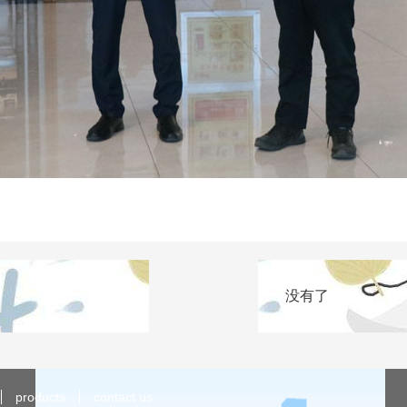
没有了
products
contact us