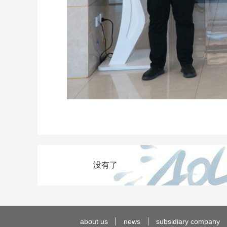
没有了
about us
news
subsidiary company