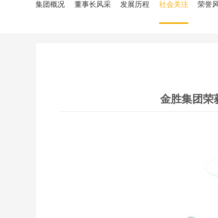
集团概况
董事长风采
发展历程
社会关注
荣誉
金胜集团荣