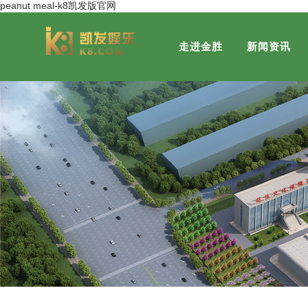
peanut meal-k8凯发版官网
走进金胜
新闻资讯
集团概况
金胜粮油
董事长风采
金胜营销分公司
发展历程
社会关注
金福粮油
荣誉