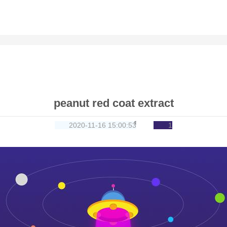
peanut red coat extract
2020-11-16 15:00:53
1