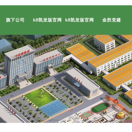
旗下公司
k8凯发版官网
k8凯发版官网
金胜党建
风采
金胜生物
食用油脂类
发展规划
文化理念
金胜进出口
党建动态
品牌战略
文化建设
花生食品类
金胜花生食品
学习强国
联系k8凯发版官网
k8凯发版官网的人才理念
科技创新
文化活动
植提保健类
党建风采
金胜餐饮
公益事业
农副产品类
电子地图
党建指南
金丰物流
金胜影
招聘
的产品中心
的文化