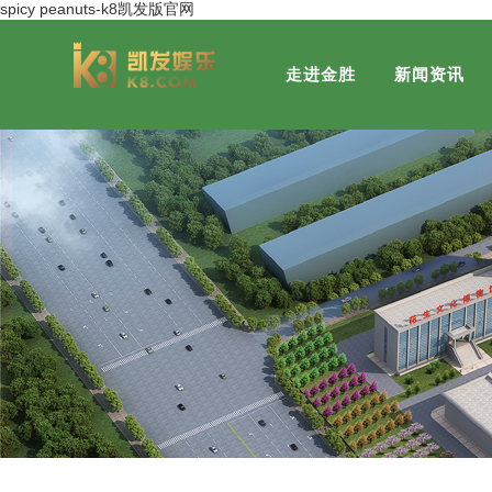
spicy peanuts-k8凯发版官网
走进金胜
新闻资讯
集团概况
金胜粮油
董事长风采
金胜营销分公司
发展历程
社会关注
金福粮油
荣誉