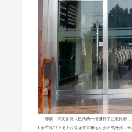
赛前，四支参赛队伍两两一组进行了拉歌比赛，激情
工会主席邹业飞上台致辞并宣布运动会正式开始，全